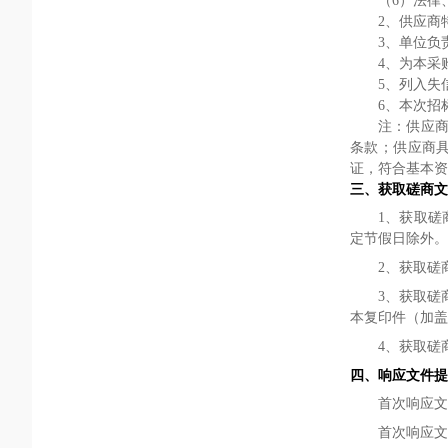
（
6）法律
2、供应商
3、
单位负
4、
为本采
5、
列入失
6、
本次
招
注：供应
条款；供应商
证，符合基本资
三、获取磋商文
1、
获取磋
定
节假日除外。
2、
获取磋
3、
获取磋
本复印件
（加盖
4、
获取磋
四、响应文件提
首次响应文
首次响应文