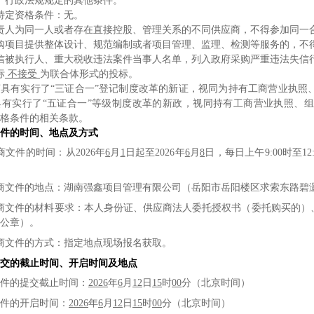
、行政法规规定的其他条件。
特定资格条件：无。
责人为同一人或者存在直接控股
、管理关系的不同供应商，不得参加同一
购项目提供整体设计、规范编制或者项目管理、监理、检测等服务的，不
信被执行人、重大税收违法案件当事人名单，列入政府采购严重违法失信
标
不接受
为联合体形式
的投标
。
商具有实行了
“三证合一”登记制度改革的新证，视同为持有工商营业执照
具有实行了“五证合一”等级制度改革的新政，视同持有工商营业执照、
格条件的相关条款。
件的时间、地点及方式
商文件的时间：
从
202
6
年
6
月
1
日
起至
202
6
年
6
月
8
日
，每日上午
9
:00
时
至
12
商文件的地点：
湖南强鑫项目管理有限公司（岳阳市岳阳楼区求索东路碧
商文件的材料要求：本人身份证、供应商法人委托授权书（委托购买
的
）
公章）
。
商文件的方式：指定地点
现场报名获取
。
交的截止时间、开启时间及地点
件的提交截止时间
：
2026
年
6
月
12
日
15
时
00
分
（北京时间）
件的开启时间：
2026
年
6
月
12
日
15
时
00
分
（北京时间）