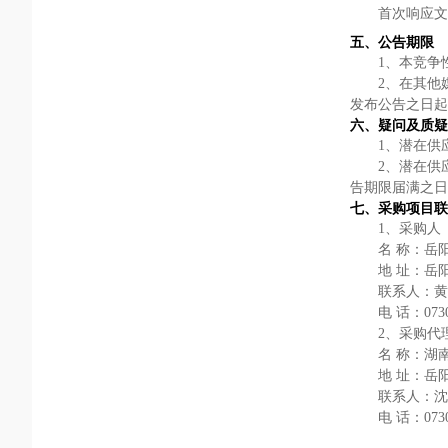
首次响应文
五、公告期限
1
、本竞争
2
、在其他
发布公告之日起
六、疑问及质疑
1
、潜在供
2
、潜在供
告期限届满之日
七
、采购项目联
1
、采购人
名
称：岳
地
址：
岳
联系人
：黄
电
话：
073
2、采购代
名
称：湖
地
址：
岳
联系人：沈
电
话：
073