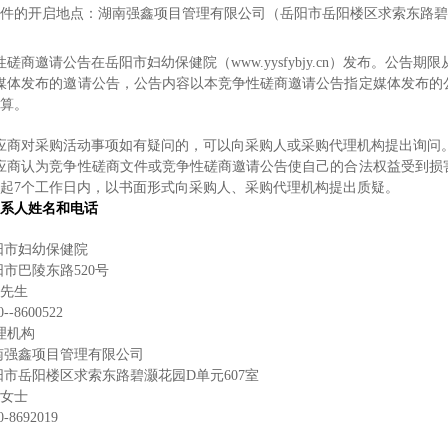
件的开启地点：
湖南强鑫项目管理有限公司
（
岳阳市岳阳楼区求索东路碧
性磋商邀请公告在
岳阳市妇幼保健院（
www.yysfybjy.cn
）发布。
公告期限
媒体发布的邀请公告，公告内容以本竞争性磋商邀请公告指定媒体发布的
算。
应商对采购活动事项如有疑问的，可以向采购人或采购代理机构提出询问
应商认为竞争性磋商文件或竞争性磋商邀请公告使自己的合法权益受到损
起
7
个工作日内，以书面形式向采购人、采购代理机构提出质疑。
系人姓名和电话
阳市妇幼保健院
阳市巴陵东路
520号
先生
0--8600522
理机构
南强鑫项目管理有限公司
阳市岳阳楼区求索东路碧灏花园
D单元607室
女士
0-8692019