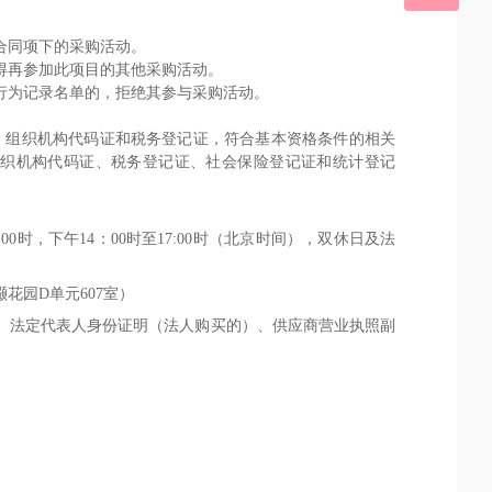
合同项下的采购活动。
得再参加此项目的其他采购活动。
行为记录名单的，拒绝其参与采购活动。
、组织机构代码证和税务登记证，符合基本资格条件的相关
组织机构代码证、税务登记证、社会保险登记证和统计登记
:00
时
，下午
14：
0
0时
至
17:
0
0
时（
北京时间
）
，双休日及
法
灏花园
D单元607室）
、法定代表人身份证明（法人购买的）
、供应商营业执照副