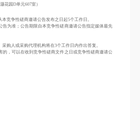
灏花园
D单元607室
）
从本竞争性磋商邀请公告发布之日起
5
个工作日。
公告为准；公告期限自本竞争性磋商邀请公告指定媒体最先
。采购人或采购代理机构将在
3
个工作日内作出答复。
害的，可以在收到竞争性磋商文件之日或竞争性磋商邀请公