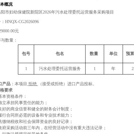
本概况
岳阳市妇幼保健院新院区
2026年污水处理委托运营服务采购项目
号：
HNQX-CG2026096
29000.00
元
容与数量：
包
号
包名
数量
单位
预
1
污水处理委托运营服务
1
年
2
口产品
：本项目
拒绝
（接受或拒绝）进口产品投标。
格要求
基本资格条件：
独立承担民事责任的能力；
良好的商业信誉和健全的财务会计制度；
履行合同所必需的设备和专业技术能力；
法缴纳税收和社会保障资金的良好记录
；
政府采购活动前三年内，在经营活动中没有重大违法记录
；