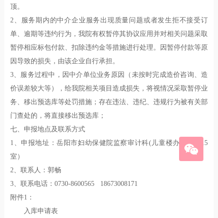
顶。
2、服务期内的中介企业服务出现质量问题或者发生拒不接受订
单、逾期等违约行为，我院有权暂停其协议应用并对相关问题采取
暂停相应标包付款、扣除违约金等措施进行处理。因暂停付款等原
因导致的损失，由该企业自行承担。
3、服务过程中，因中介单位业务原因（未按时完成造价咨询、造
价误差较大等），给我院相关项目造成损失，将视情况采取暂停业
务、移出预选库等处罚措施；存在违法、违纪、违规行为被有关部
门查处的，将直接移出预选库；
七、申报地点及联系方式
1、申报地址：岳阳市妇幼保健院监察审计科(儿童楼办公楼1615
室）
2、联系人：郭畅
3、联系电话：0730-8600565 18673008171
附件1：
入库申请表