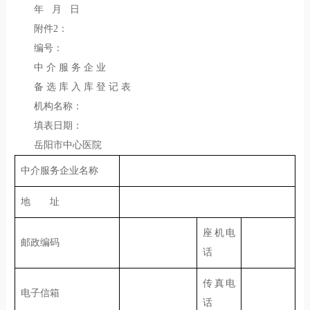
年 月 日
附件2：
编号：
中 介 服 务 企 业
备 选 库 入 库 登 记 表
机构名称：
填表日期：
岳阳市中心医院
中介服务企业名称
地 址
座机电
邮政编码
话
传真电
电子信箱
话