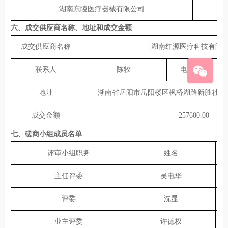
湖南东陵医疗器械有限公司
六、
成交供应商名称、地址和成交金额
成交供应商名称
湖南红源医疗科技有限
联系人
陈牧
电话
地址
湖南省岳阳市岳阳楼区枫桥湖路新胜社区
成交金额
257600.00
七
、
磋商
小组成员名单
评审小组职务
姓名
主任评委
吴电华
评委
沈显
业主评委
许德权