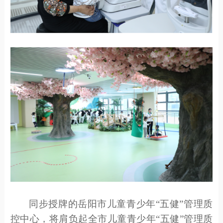
同步
授牌
的
岳阳市儿童青少年
“五健”管理
质
控中心，
将肩负起
全市
儿童青少年
“五健”管理
质