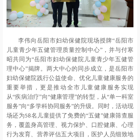
李伟
向岳阳市妇幼保健院现场授牌
“岳阳市
儿童青少年五健管理质量控制
中心
”，并
与
付寒
昭
共同为
“岳阳市
妇幼保健院
儿童青少年五健管
理中心
”
揭牌
。
两大中心的同步成立，是
岳阳市
妇幼保健
院践行公益使命、优化儿童健康服务的
重要举措，
更是推动全市儿童健康服务实现
从
“疾病治疗”向“健康管理”的转型，从“单一科室
服务”向“多学科协同服务”的升级。
同时，活动现
场
还为
名儿童提供了免费的“五健”健康筛查服
58
务，覆盖身高管理、视力保护、口腔健康、心理
行为发育、营养评估五大项目，医护人员细致地