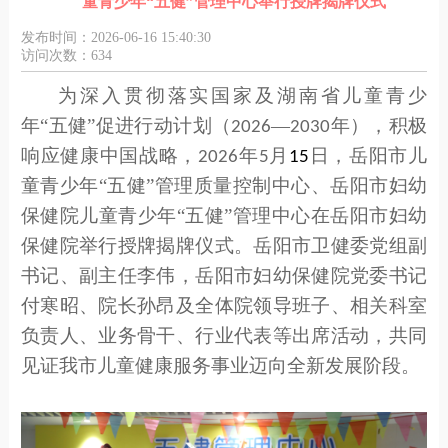
童青少年“五健”管理中心举行授牌揭牌仪式
发布时间：2026-06-16 15:40:30
访问次数：634
为深入贯彻落实国家及湖南省儿童青少
年
“五健”促进行动计划（
—
年），积极
2026
2030
响应健康中国战略，
年
月
日
，岳阳市儿
2026
5
15
童青少年
“
五健
”
管理质量控制中心、岳阳市妇幼
保健院儿童青少年
“
五健
”
管理中心
在岳阳市妇幼
保健院
举行授牌揭牌仪式。
岳阳市卫健委党组副
书记、副主任李伟，岳阳市妇幼保健院党委书记
付寒昭、院长孙昂及全体院
领导班子、
相关科室
负责人、业务骨干、
行业代表
等
出席活动，共同
见证我
市儿童
健康服务事业迈向全新发展阶段。