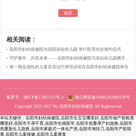
返回
相关阅读：
岳阳市妇幼保健院与岳阳东站幼儿园 举行医育结合签约仪式
守护童年，共筑未来 ——岳阳市妇幼保健院与东站幼儿园携手举办“六一”儿童节庆祝活动
第一期全国性的儿童言语治疗师培训班在岳阳市妇幼保健院举办
备案号：湘ICP备17007125号-3
·
湘公网安备43060202000338号
Copyright 2022-2027 By 岳阳市妇幼保健院 All Rightserved
本站关键词：岳阳市妇幼保健院,岳阳市生宝宝哪里好,岳阳市做产前检查
哪里好,岳阳市不孕不育,岳阳市生殖医学,岳阳市危重孕产妇急救,岳阳市
危重新生儿急救,岳阳市家庭式一体化产房,岳阳市海扶刀,岳阳市产前筛
查,岳阳市儿童保健,岳阳市儿童康复