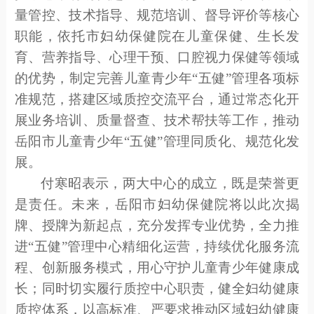
量管控、技术指导、规范培训、督导评价等核心
职能
，
依托
市妇幼
保健院
在儿童保健、生长发
育、营养指导、心理干预、口腔视力保健等领域
的
优势，制定完善
儿童青少年
“五健”管理
各项标
准规范，搭建区域质控交流平台，通过常态化开
展业务培训、质量督查、技术帮扶等工作，推动
岳阳市儿童青少年
“五健”管理
同质化、规范化发
展
。
付寒昭
表示，两大中心的成立，既是荣誉更
是责任。未来，
岳阳市妇幼保健
院将以此次揭
牌
、
授牌为新起点，充分发挥专业优势，全力推
进
“
五健
”
管理中心精细化运营，持续优化服务流
程、创新服务模式，用心守护儿童青少年健康成
长；同时切实履行质控中心职责，健全妇幼健康
质控体系，以高标准、严要求推动区域妇幼健康